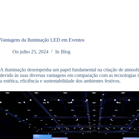
Pular
para
o
conteúdo
Vantagens da Iluminação LED em Eventos
On
julho 25, 2024
In
Blog
A iluminação desempenha um papel fundamental na criação de atmosfer
devido às suas diversas vantagens em comparação com as tecnologias tra
a estética, eficiência e sustentabilidade dos ambientes festivos.