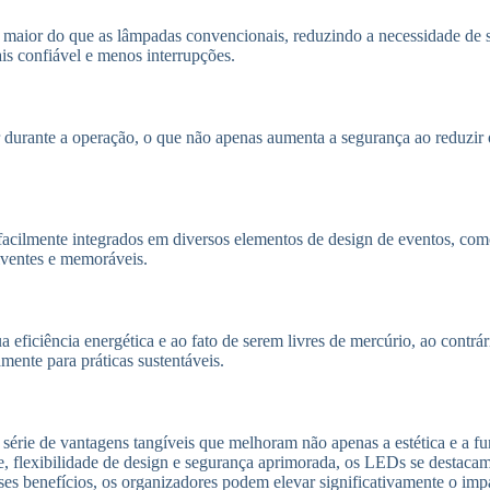
o maior do que as lâmpadas convencionais, reduzindo a necessidade de s
is confiável e menos interrupções.
 durante a operação, o que não apenas aumenta a segurança ao reduzir
ilmente integrados em diversos elementos de design de eventos, como c
olventes e memoráveis.
ficiência energética e ao fato de serem livres de mercúrio, ao contrá
amente para práticas sustentáveis.
série de vantagens tangíveis que melhoram não apenas a estética e a f
ade, flexibilidade de design e segurança aprimorada, os LEDs se desta
sses benefícios, os organizadores podem elevar significativamente o im